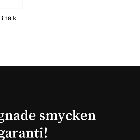
i 18 k
gnade smycken
garanti!