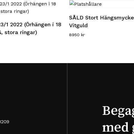
Lägg till i varukorg
SÅLD Stort Hängsmycke 
Läs mer
3/1 2022 (Örhängen i 18
Vitguld
, stora ringar)
8950
kr
Bega
8209
med 