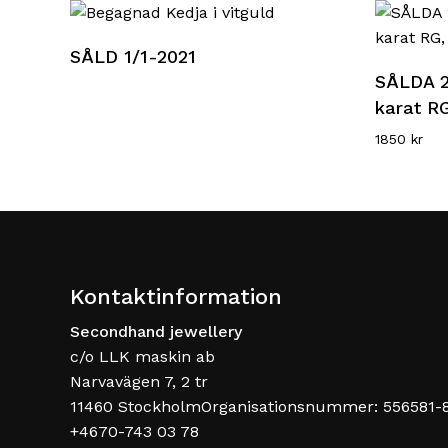
Läs mer
SÅLD 1/1-2021
SÅLDA 2
karat RG
1850
kr
Kontaktinformation
Secondhand jewellery
c/o LLK maskin ab
Narvavägen 7, 2 tr
11460 StockholmOrganisationsnummer: 556581-
+4670-743 03 78