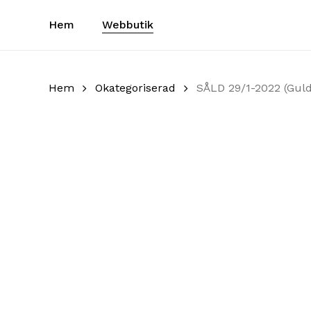
Skip
Hem
Webbutik
to
main
content
Hem
Okategoriserad
SÅLD 29/1-2022 (Guld