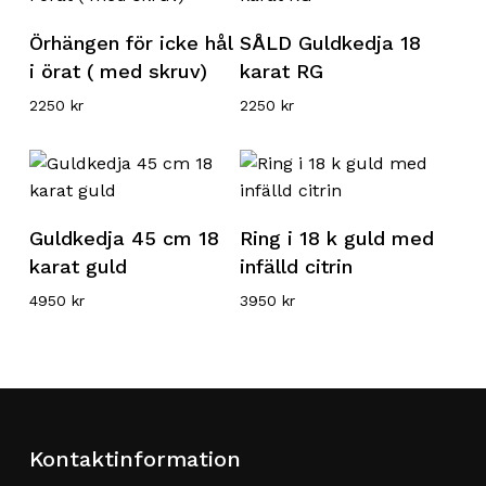
Lägg till i varukorg
Läs mer
Örhängen för icke hål
SÅLD Guldkedja 18
i örat ( med skruv)
karat RG
2250
kr
2250
kr
Lägg till i varukorg
Lägg till i varukorg
Guldkedja 45 cm 18
Ring i 18 k guld med
karat guld
infälld citrin
4950
kr
3950
kr
Kontaktinformation