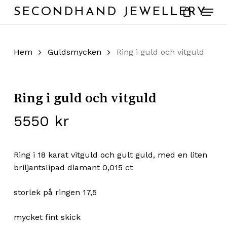
Skip
Menu
SECONDHAND JEWELLERY
to
main
content
Hem
Guldsmycken
Ring i guld och vitguld
Ring i guld och vitguld
5550
kr
Ring i 18 karat vitguld och gult guld, med en liten
briljantslipad diamant 0,015 ct
storlek på ringen 17,5
mycket fint skick