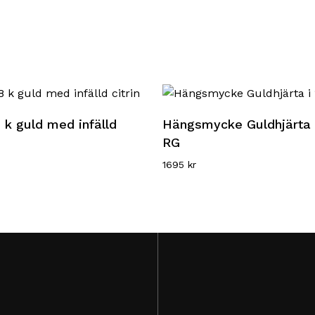
Lägg till i varukorg
Läs mer
8 k guld med infälld
Hängsmycke Guldhjärta i
RG
1695
kr