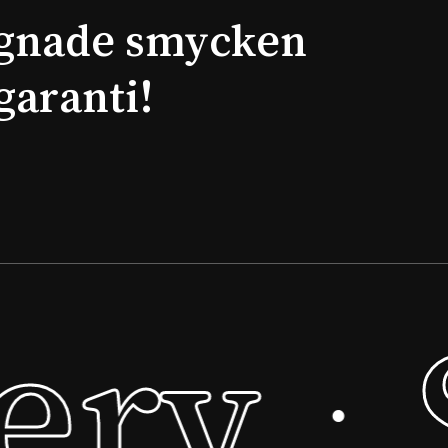
gnade smycken
garanti!
ery
·