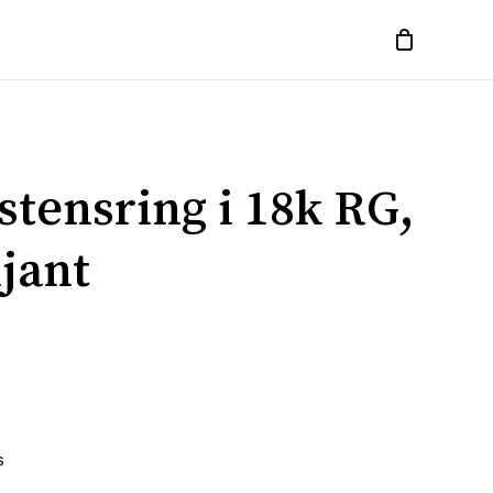
nstensring i 18k RG,
ljant
s