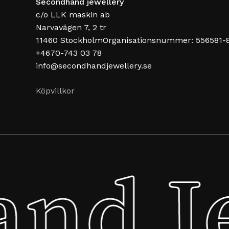
Secondhand jewellery
c/o LLK maskin ab
Narvavägen 7, 2 tr
11460 StockholmOrganisationsnummer: 556581-
+4670-743 03 78
info@secondhandjewellery.se
Köpvillkor
nd Je