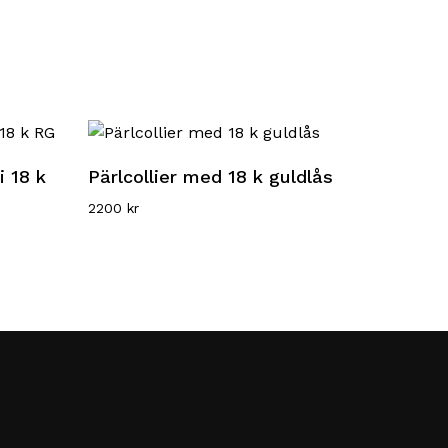
Läs mer
 18 k
Pärlcollier med 18 k guldlås
2200
kr