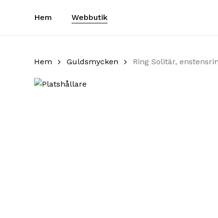
Skip
Hem
Webbutik
to
main
content
Hem
Guldsmycken
Ring Solitär, enstensri