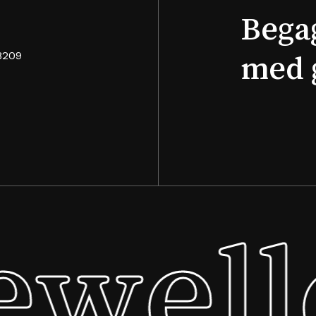
Bega
8209
med 
well