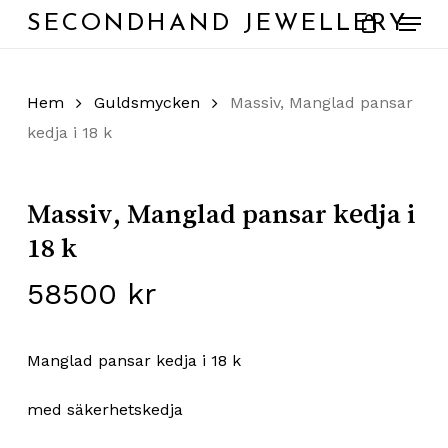
Skip
Menu
SECONDHAND JEWELLERY
to
main
content
Hem
Guldsmycken
Massiv, Manglad pansar
kedja i 18 k
Massiv, Manglad pansar kedja i
18 k
58500
kr
Manglad pansar kedja i 18 k
med säkerhetskedja